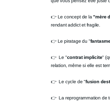
que vous pensez être juste o
👉 Le concept de la
"mère d
rendant addict et fragile.
👉 Le piratage du "
fantasme
👉 Le "
contrat implicite
" (
relation, même si elle est te
👉 Le cycle de "
fusion des
👉 La reprogrammation de t